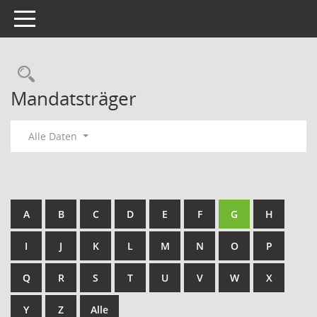
Toggle navigation
Rechercheauswahl
Mandatsträger
Alle Daten
A
B
C
D
E
F
G
H
I
J
K
L
M
N
O
P
Q
R
S
T
U
V
W
X
Y
Z
Alle