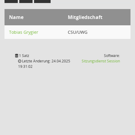
Name
Mitgliedschaft
Tobias Grygier
CSU/UWG
1 Satz
Software:
(Wird in
Letzte Änderung: 24.04.2025
Sitzungsdienst
Session
19:31:02