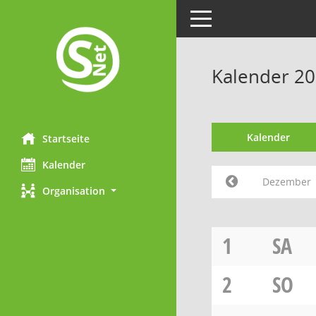
Toggle navigation
Kalender 2
Kalender
Startseite
Kalender
Dezember
Organisation
1
SA
2
SO