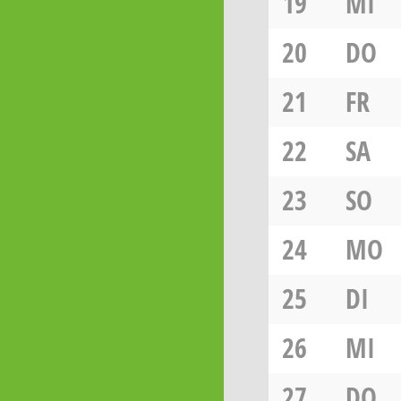
19
MI
20
DO
21
FR
22
SA
23
SO
24
MO
25
DI
26
MI
27
DO