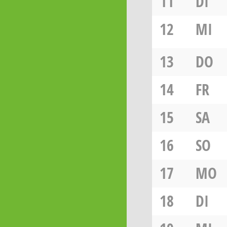
11
DI
12
MI
13
DO
14
FR
15
SA
16
SO
17
MO
18
DI