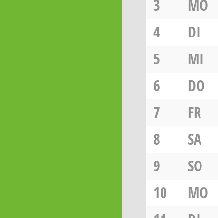
3
MO
4
DI
5
MI
6
DO
7
FR
8
SA
9
SO
10
MO