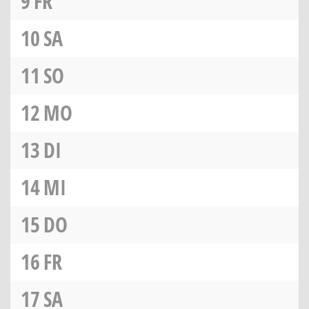
9
FR
10
SA
11
SO
12
MO
13
DI
14
MI
15
DO
16
FR
17
SA