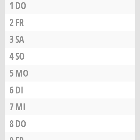
1
DO
2
FR
3
SA
4
SO
5
MO
6
DI
7
MI
8
DO