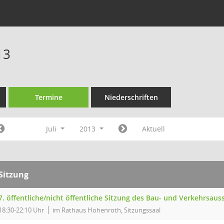
13
Termine
Niederschriften
Juli
2013
Aktuell
Sitzung
7. öffentliche/nicht öffentliche Sitzung des Bau- und Verkehrsa
18:30-22:10 Uhr
im Rathaus Hohenroth, Sitzungssaal