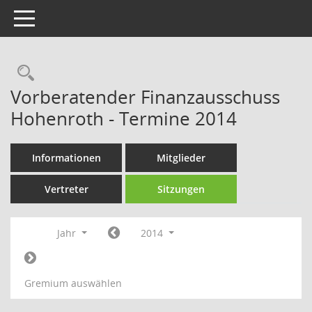
Toggle navigation
Rechercheauswahl
Vorberatender Finanzausschuss
Hohenroth - Termine 2014
Informationen
Mitglieder
Vertreter
Sitzungen
Jahr
2014
Gremium auswählen