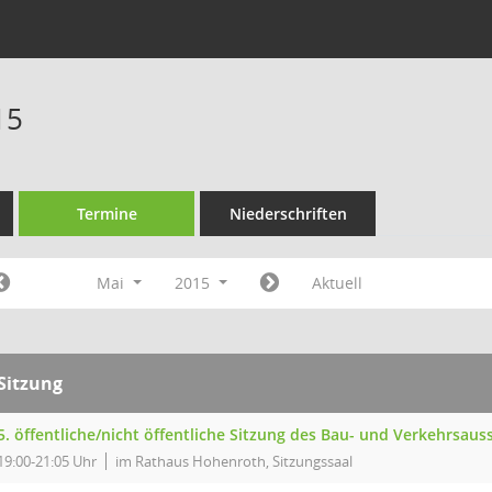
15
Termine
Niederschriften
Mai
2015
Aktuell
Sitzung
5. öffentliche/nicht öffentliche Sitzung des Bau- und Verkehrsa
19:00-21:05 Uhr
im Rathaus Hohenroth, Sitzungssaal