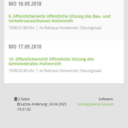
MO
10.09.2018
8. öffentliche/nicht öffentliche Sitzung des Bau- und
Verkehrsausschusses Hohenroth
19:00-21:00 Uhr
im Rathaus Hohenroth, Sitzungssaal
MO
17.09.2018
10. öffentliche/nicht öffentliche Sitzung des
Gemeinderates Hohenroth
19:00-22:45 Uhr
im Rathaus Hohenroth, Sitzungssaal
2 Sätze
Software:
(Wird in
Letzte Änderung: 24.04.2025
Sitzungsdienst
Session
19:31:02