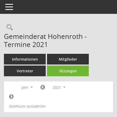
Toggle navigation
Rechercheauswahl
Gemeinderat Hohenroth -
Termine 2021
Informationen
Mitglieder
Vertreter
Sitzungen
Jahr
2021
Gremium auswählen