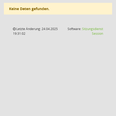
Keine Daten gefunden.
Letzte Änderung: 24.04.2025
Software:
Sitzungsdienst
(Wird in
19:31:02
Session