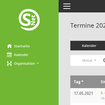
Toggle navigation
Termine 20
Kalender
Startseite
Kalender
Monat
Organisation
Tag
Si
17.05.2021
5.
19