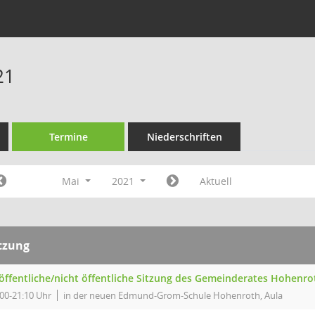
21
Termine
Niederschriften
Mai
2021
Aktuell
tzung
 öffentliche/nicht öffentliche Sitzung des Gemeinderates Hohenro
:00-21:10 Uhr
in der neuen Edmund-Grom-Schule Hohenroth, Aula