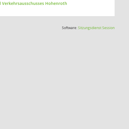
und Verkehrsausschusses Hohenroth
(Wird in
Software:
Sitzungsdienst
Session