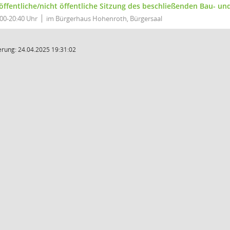
 öffentliche/nicht öffentliche Sitzung des beschließenden Bau- 
:00-20:40 Uhr
im Bürgerhaus Hohenroth, Bürgersaal
rung: 24.04.2025 19:31:02