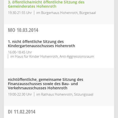
3. öffentliche/nicht öffentliche Sitzung des
Gemeinderates Hohenroth
19:30-21:55 Uhr
im Bürgerhaus Hohenroth, Bürgersaal
MO
10.03.2014
1. nicht öffentliche Sitzung des
Kindergartenausschusses Hohenroth
16:00-18:45 Uhr
im Haus für Kinder Hohenroth, Anti-Aggressionsraum
nichtöffentliche, gemeinsame Sitzung des
Finanzausschusses sowie des Bau- und
Verkehrsausschusses Hohenroth
19:00-22:30 Uhr
im Rathaus Hohenroth, Sitzungssaal
DI
11.02.2014