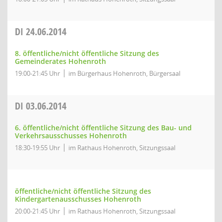
DI
24.06.2014
8. öffentliche/nicht öffentliche Sitzung des
Gemeinderates Hohenroth
19:00-21:45 Uhr
im Bürgerhaus Hohenroth, Bürgersaal
DI
03.06.2014
6. öffentliche/nicht öffentliche Sitzung des Bau- und
Verkehrsausschusses Hohenroth
18:30-19:55 Uhr
im Rathaus Hohenroth, Sitzungssaal
öffentliche/nicht öffentliche Sitzung des
Kindergartenausschusses Hohenroth
20:00-21:45 Uhr
im Rathaus Hohenroth, Sitzungssaal