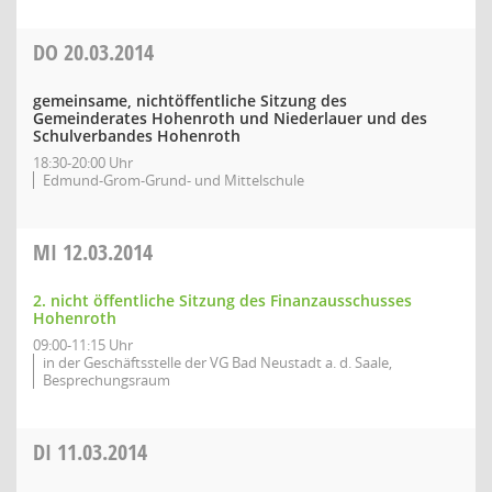
DO
20.03.2014
gemeinsame, nichtöffentliche Sitzung des
Gemeinderates Hohenroth und Niederlauer und des
Schulverbandes Hohenroth
18:30-20:00 Uhr
Edmund-Grom-Grund- und Mittelschule
MI
12.03.2014
2. nicht öffentliche Sitzung des Finanzausschusses
Hohenroth
09:00-11:15 Uhr
in der Geschäftsstelle der VG Bad Neustadt a. d. Saale,
Besprechungsraum
DI
11.03.2014