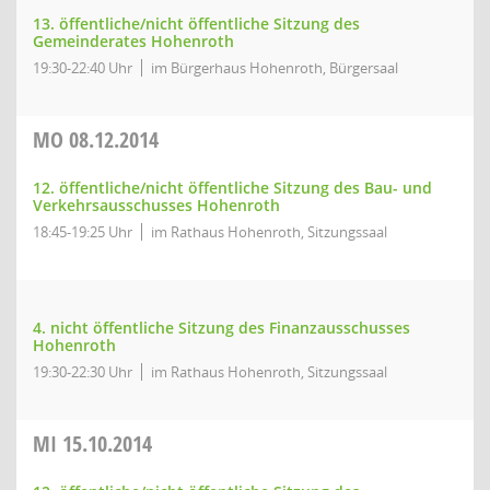
13. öffentliche/nicht öffentliche Sitzung des
Gemeinderates Hohenroth
19:30-22:40 Uhr
im Bürgerhaus Hohenroth, Bürgersaal
MO
08.12.2014
12. öffentliche/nicht öffentliche Sitzung des Bau- und
Verkehrsausschusses Hohenroth
18:45-19:25 Uhr
im Rathaus Hohenroth, Sitzungssaal
4. nicht öffentliche Sitzung des Finanzausschusses
Hohenroth
19:30-22:30 Uhr
im Rathaus Hohenroth, Sitzungssaal
MI
15.10.2014