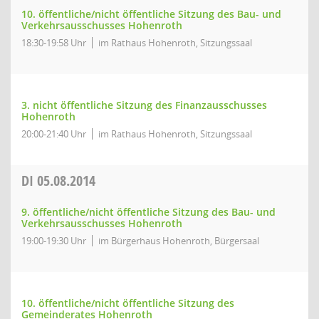
10. öffentliche/nicht öffentliche Sitzung des Bau- und
Verkehrsausschusses Hohenroth
18:30-19:58 Uhr
im Rathaus Hohenroth, Sitzungssaal
3. nicht öffentliche Sitzung des Finanzausschusses
Hohenroth
20:00-21:40 Uhr
im Rathaus Hohenroth, Sitzungssaal
DI
05.08.2014
9. öffentliche/nicht öffentliche Sitzung des Bau- und
Verkehrsausschusses Hohenroth
19:00-19:30 Uhr
im Bürgerhaus Hohenroth, Bürgersaal
10. öffentliche/nicht öffentliche Sitzung des
Gemeinderates Hohenroth