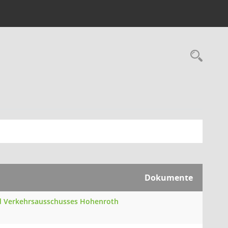
Rec
Dokumente
und Verkehrsausschusses Hohenroth