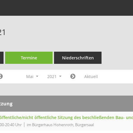
21
Termine
Niederschriften
Mai
2021
Aktuell
tzung
 öffentliche/nicht öffentliche Sitzung des beschließenden Bau- 
:00-20:40 Uhr
im Bürgerhaus Hohenroth, Bürgersaal