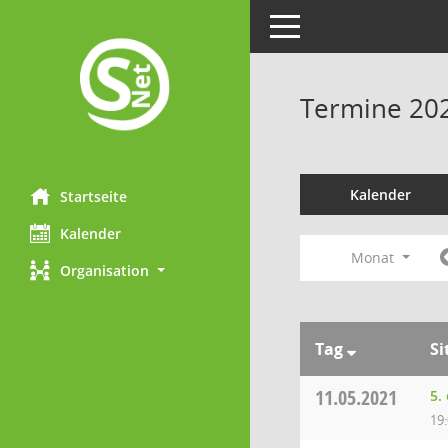
Toggle navigation
Termine 20
Kalender
Startseite
Kalender
Monat
Organisation
Tag
Si
11.05.2021
5.
19