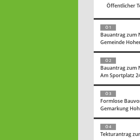
Öffentlicher Te
Ö 1
Bauantrag zum N
Gemeinde Hohe
Ö 2
Bauantrag zum N
Am Sportplatz 2
Ö 3
Formlose Bauvor
Gemarkung Hoh
Ö 4
Tekturantrag zu