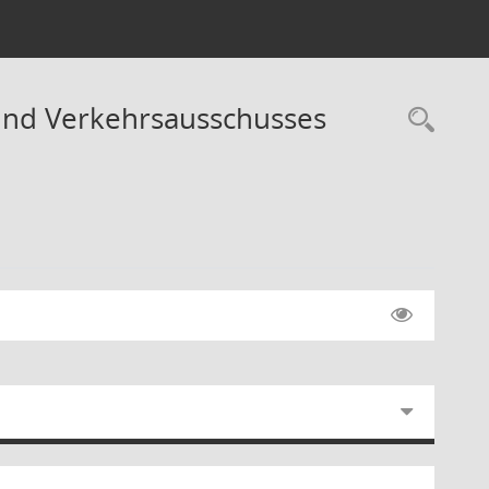
- und Verkehrsausschusses
Rec