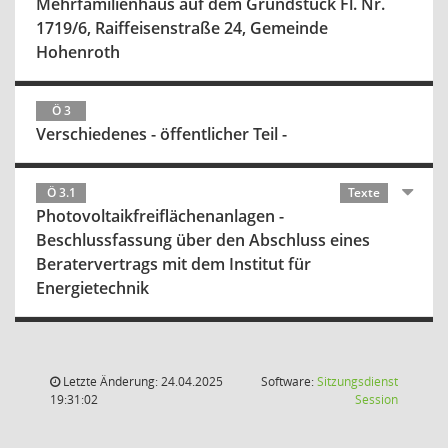
Mehrfamilienhaus auf dem Grundstück Fl. Nr.
1719/6, Raiffeisenstraße 24, Gemeinde
Hohenroth
Ö 3
Verschiedenes - öffentlicher Teil -
Ö 3.1
Texte
Photovoltaikfreiflächenanlagen -
Beschlussfassung über den Abschluss eines
Beratervertrags mit dem Institut für
Energietechnik
Letzte Änderung: 24.04.2025
Software:
Sitzungsdienst
(Wird in
19:31:02
Session