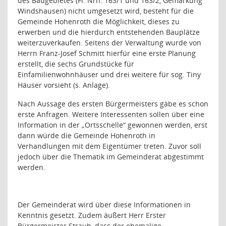
des Baugebietes (Fl. Nrn. 163/1 und 163/2, Gemarkung
Windshausen) nicht umgesetzt wird, besteht für die
Gemeinde Hohenroth die Möglichkeit, dieses zu
erwerben und die hierdurch entstehenden Bauplätze
weiterzuverkaufen. Seitens der Verwaltung wurde von
Herrn Franz-Josef Schmitt hierfür eine erste Planung
erstellt, die sechs Grundstücke für
Einfamilienwohnhäuser und drei weitere für sog. Tiny
Häuser vorsieht (s. Anlage).
Nach Aussage des ersten Bürgermeisters gäbe es schon
erste Anfragen. Weitere Interessenten sollen über eine
Information in der „Ortsschelle“ gewonnen werden, erst
dann würde die Gemeinde Hohenroth in
Verhandlungen mit dem Eigentümer treten. Zuvor soll
jedoch über die Thematik im Gemeinderat abgestimmt
werden.
Der Gemeinderat wird über diese Informationen in
Kenntnis gesetzt. Zudem äußert Herr Erster
Bürgermeister Straub, dass der ehemalige