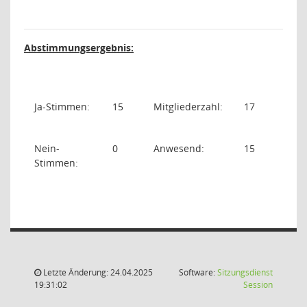
Abstimmungsergebnis:
Ja-Stimmen:
15
Mitgliederzahl:
17
Nein-
0
Anwesend:
15
Stimmen:
Letzte Änderung: 24.04.2025
Software:
Sitzungsdienst
(Wird in
19:31:02
Session