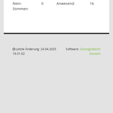
Nein-
0
Anwesend:
16
Stimmen:
Letzte Änderung: 24.04.2025
Software:
Sitzungsdienst
(Wird in
19:31:02
Session