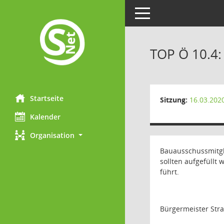
Toggle navigation
TOP Ö 10.4:
Startseite
Sitzung:
16.03.202
Kalender
Organisation
Bauausschussmitgl
sollten aufgefüll
führt.
Bürgermeister Stra