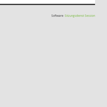
(Wird in
Software:
Sitzungsdienst
Session