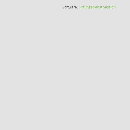
(Wird in
Software:
Sitzungsdienst
Session