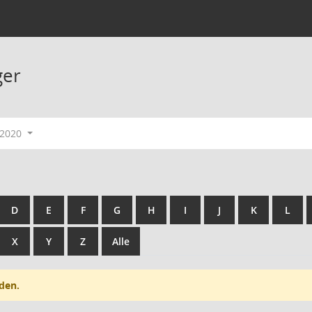
ger
-2020
D
E
F
G
H
I
J
K
L
X
Y
Z
Alle
den.