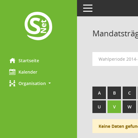
Toggle navigation
Mandatsträ
Wahlperiode 2014
Startseite
Kalender
Organisation
A
B
C
U
V
W
Keine Daten gefun