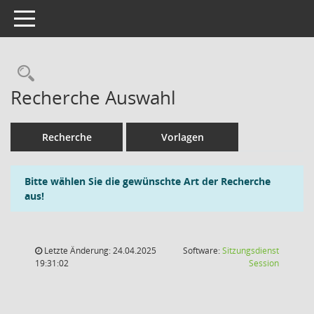
Toggle navigation
Rechercheauswahl
Recherche Auswahl
Recherche
Vorlagen
Bitte wählen Sie die gewünschte Art der Recherche
aus!
Letzte Änderung: 24.04.2025
Software:
Sitzungsdienst
(Wird in
19:31:02
Session