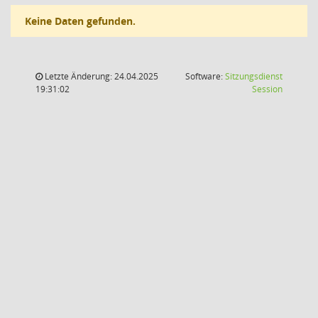
Keine Daten gefunden.
Letzte Änderung: 24.04.2025
Software:
Sitzungsdienst
(Wird in
19:31:02
Session