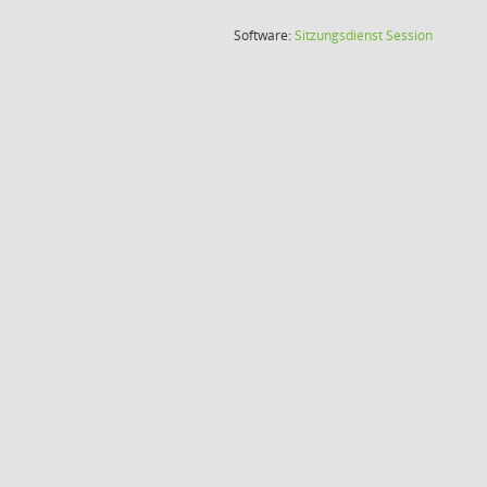
(Wird in
Software:
Sitzungsdienst
Session