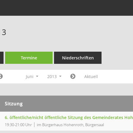
13
Termine
Niederschriften
Juni
2013
Aktuell
Sitzung
6. öffentliche/nicht öffentliche Sitzung des Gemeinderates Ho
19:30-21:00 Uhr
im Bürgerhaus Hohenroth, Bürgersaal