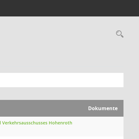
Rec
Dokumente
und Verkehrsausschusses Hohenroth