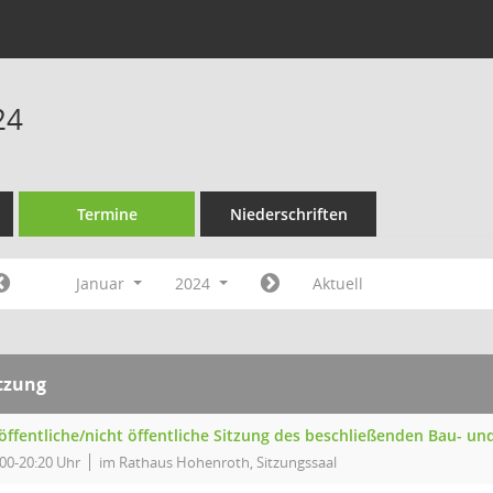
24
Termine
Niederschriften
Januar
2024
Aktuell
tzung
 öffentliche/nicht öffentliche Sitzung des beschließenden Bau- 
:00-20:20 Uhr
im Rathaus Hohenroth, Sitzungssaal