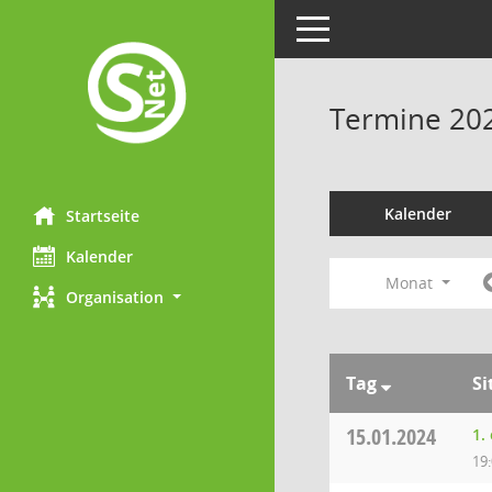
Toggle navigation
Termine 20
Kalender
Startseite
Kalender
Monat
Organisation
Tag
Si
15.01.2024
1.
19