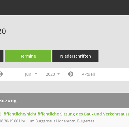
20
Termine
Niederschriften
Juni
2020
Aktuell
Sitzung
8. öffentliche/nicht öffentliche Sitzung des Bau- und Verkehrsa
18:30-19:00 Uhr
im Bürgerhaus Hohenroth, Bürgersaal