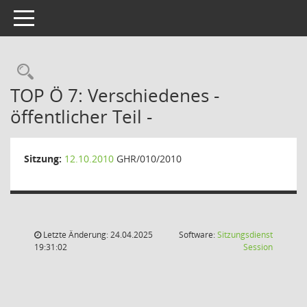
Toggle navigation
Rechercheauswahl
TOP Ö 7: Verschiedenes -
öffentlicher Teil -
Sitzung:
12.10.2010
GHR/010/2010
Letzte Änderung: 24.04.2025
Software:
Sitzungsdienst
(Wird in
19:31:02
Session