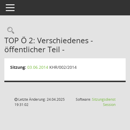
Toggle navigation
Rechercheauswahl
TOP Ö 2: Verschiedenes -
öffentlicher Teil -
Sitzung:
03.06.2014
KHR/002/2014
Letzte Änderung: 24.04.2025
Software:
Sitzungsdienst
(Wird in
19:31:02
Session