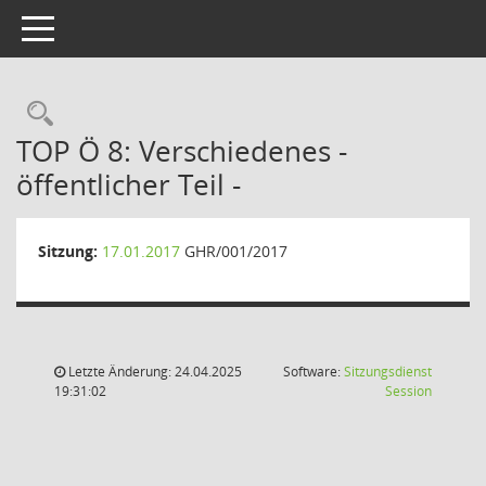
Toggle navigation
Rechercheauswahl
TOP Ö 8: Verschiedenes -
öffentlicher Teil -
Sitzung:
17.01.2017
GHR/001/2017
Letzte Änderung: 24.04.2025
Software:
Sitzungsdienst
(Wird in
19:31:02
Session