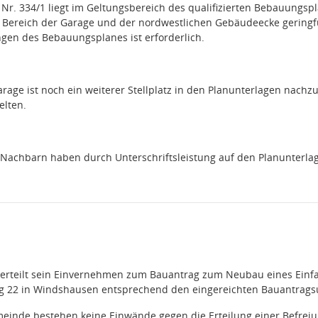
 Nr. 334/1 liegt im Geltungsbereich des qualifizierten Bebauungsp
 Bereich der Garage und der nordwestlichen Gebäudeecke geringfü
gen des Bebauungsplanes ist erforderlich.
rage ist noch ein weiterer Stellplatz in den Planunterlagen nachzu
elten.
Nachbarn haben durch Unterschriftsleistung auf den Planunterl
erteilt sein Einvernehmen zum Bauantrag zum Neubau eines Einf
eg 22 in Windshausen entsprechend den eingereichten Bauantrags
meinde bestehen keine Einwände gegen die Erteilung einer Befre