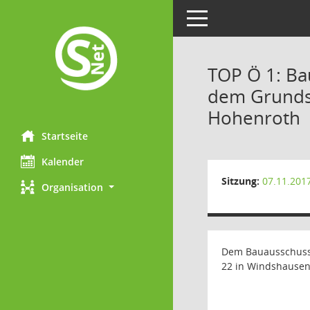
Toggle navigation
TOP Ö 1: Ba
dem Grundst
Hohenroth
Startseite
Kalender
Sitzung:
07.11.201
Organisation
Dem Bauausschuss 
22 in Windshausen 