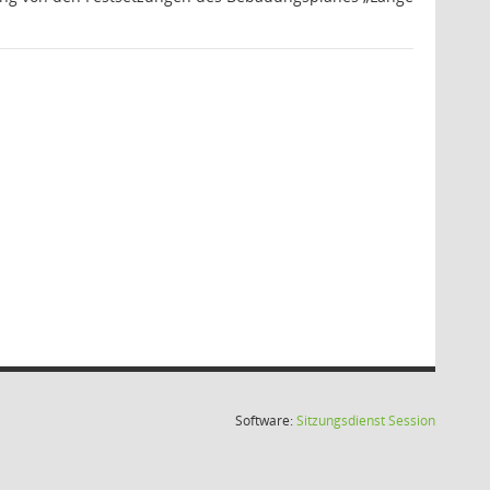
(Wird in
Software:
Sitzungsdienst
Session