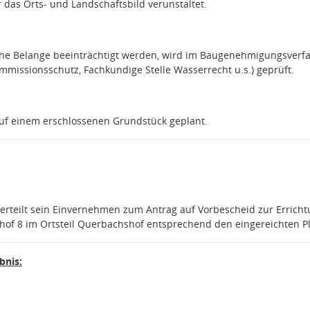
r das Orts- und Landschaftsbild verunstaltet.
iche Belange beeinträchtigt werden, wird im Baugenehmigungsver
 Immissionsschutz, Fachkundige Stelle Wasserrecht u.s.) geprüft.
auf einem erschlossenen Grundstück geplant.
rteilt sein Einvernehmen zum Antrag auf Vorbescheid zur Errichtu
of 8 im Ortsteil Querbachshof entsprechend den eingereichten Pl
nis: