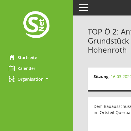
Toggle navigation
TOP Ö 2: An
Grundstück 
Hohenroth
Startseite
Kalender
Sitzung:
16.03.202
Organisation
Dem Bauausschuss w
im Ortsteil Querba