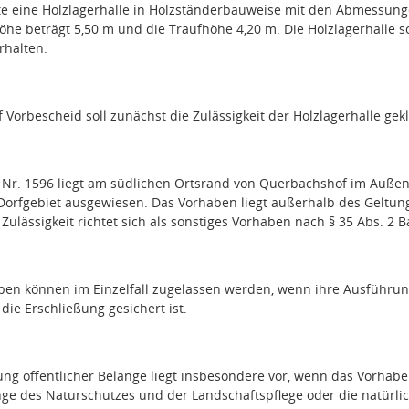
e eine Holzlagerhalle in Holzständerbauweise mit den Abmessunge
höhe beträgt 5,50 m und die Traufhöhe 4,20 m. Die Holzlagerhalle s
rhalten.
 Vorbescheid soll zunächst die Zulässigkeit der Holzlagerhalle gek
. Nr. 1596 liegt am südlichen Ortsrand von Querbachshof im Auße
 Dorfgebiet ausgewiesen. Das Vorhaben liegt außerhalb des Geltun
Zulässigkeit richtet sich als sonstiges Vorhaben nach § 35 Abs. 2 
ben können im Einzelfall zugelassen werden, wenn ihre Ausführun
die Erschließung gesichert ist.
ung öffentlicher Belange liegt insbesondere vor, wenn das Vorhab
nge des Naturschutzes und der Landschaftspflege oder die natürli