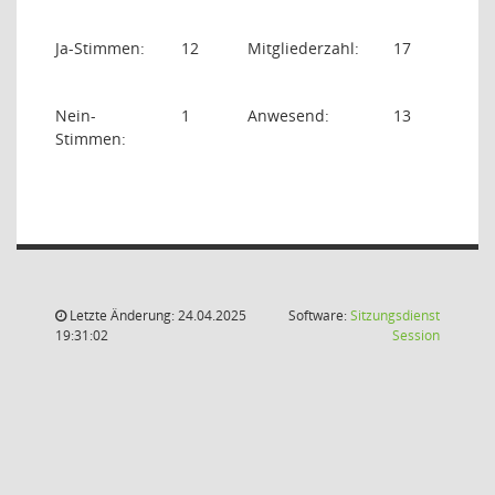
Ja-Stimmen:
12
Mitgliederzahl:
17
Nein-
1
Anwesend:
13
Stimmen:
Letzte Änderung: 24.04.2025
Software:
Sitzungsdienst
(Wird in
19:31:02
Session