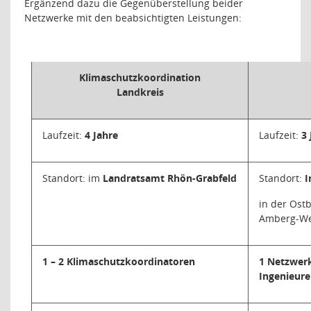
Ergänzend dazu die Gegenüberstellung beider
Netzwerke mit den beabsichtigten Leistungen:
Klimaschutzkoordination
Landkreis
Laufzeit:
4 Jahre
Laufzeit:
3 
Standort: im
Landratsamt Rhön-Grabfeld
Standort:
I
in der Ost
Amberg-W
1 – 2 Klimaschutzkoordinatoren
1 Netzwer
Ingenieure