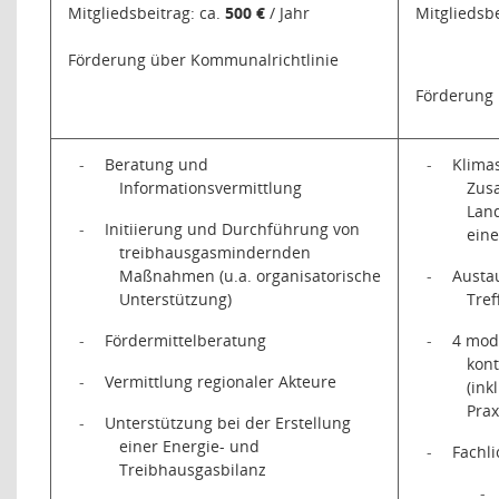
Mitgliedsbeitrag: ca.
500 €
/ Jahr
Mitgliedsbe
Förderung über Kommunalrichtlinie
Förderung 
-
Beratung und
-
Klima
Informationsvermittlung
Zus
Land
-
Initiierung und Durchführung von
ein
treibhausgasmindernden
Maßnahmen (u.a. organisatorische
-
Austa
Unterstützung)
Tre
-
Fördermittelberatung
-
4 mod
kon
-
Vermittlung regionaler Akteure
(ink
Prax
-
Unterstützung bei der Erstellung
einer Energie- und
-
Fachli
Treibhausgasbilanz
-