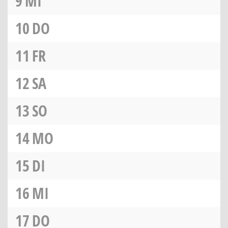
9
MI
10
DO
11
FR
12
SA
13
SO
14
MO
15
DI
16
MI
17
DO