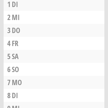
1
DI
2
MI
3
DO
4
FR
5
SA
6
SO
7
MO
8
DI