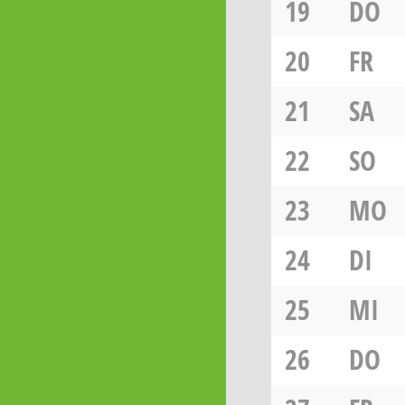
19
DO
20
FR
21
SA
22
SO
23
MO
24
DI
25
MI
26
DO