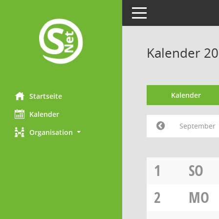
Toggle navigation
Kalender 2
Kalender
Startseite
Kalender
September
Organisation
1
SO
2
MO