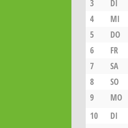
3
DI
4
MI
5
DO
6
FR
7
SA
8
SO
9
MO
10
DI