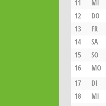
11
MI
12
DO
13
FR
14
SA
15
SO
16
MO
17
DI
18
MI