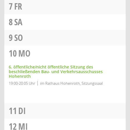
7
FR
8
SA
9
SO
10
MO
6. öffentliche/nicht öffentliche Sitzung des
beschließenden Bau- und Verkehrsausschusses
Hohenroth
19:00-20:05 Uhr
im Rathaus Hohenroth, Sitzungssaal
11
DI
12
MI