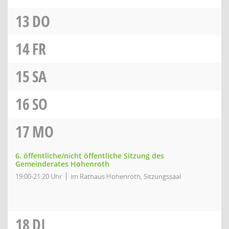
13
DO
14
FR
15
SA
16
SO
17
MO
6. öffentliche/nicht öffentliche Sitzung des
Gemeinderates Hohenroth
19:00-21:20 Uhr
im Rathaus Hohenroth, Sitzungssaal
18
DI