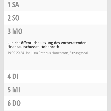
1
SA
2
SO
3
MO
2. nicht öffentliche Sitzung des vorberatenden
Finanzausschusses Hohenroth
19:00-20:24 Uhr
im Rathaus Hohenroth, Sitzungssaal
4
DI
5
MI
6
DO