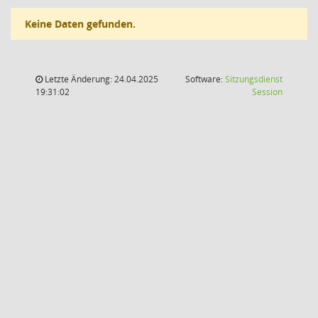
Keine Daten gefunden.
Letzte Änderung: 24.04.2025
Software:
Sitzungsdienst
(Wird in
19:31:02
Session