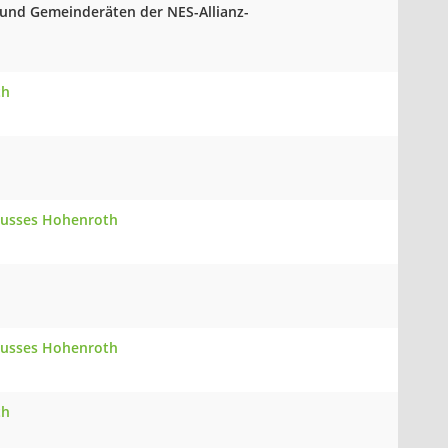
 und Gemeinderäten der NES-Allianz-
th
chusses Hohenroth
chusses Hohenroth
th