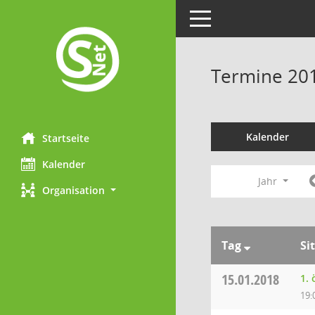
Toggle navigation
Termine 20
Kalender
Startseite
Kalender
Jahr
Organisation
Tag
Si
15.01.2018
1.
19: