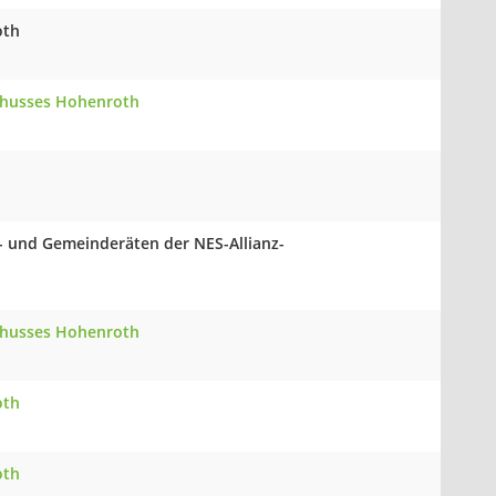
oth
schusses Hohenroth
- und Gemeinderäten der NES-Allianz-
schusses Hohenroth
oth
oth