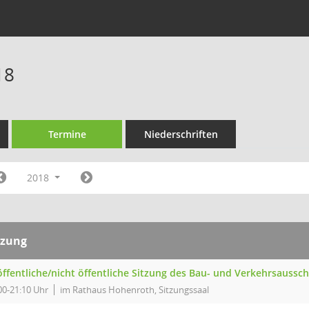
18
Termine
Niederschriften
2018
tzung
 öffentliche/nicht öffentliche Sitzung des Bau- und Verkehrsauss
00-21:10 Uhr
im Rathaus Hohenroth, Sitzungssaal