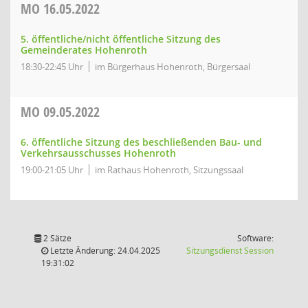
MO
16.05.2022
5. öffentliche/nicht öffentliche Sitzung des
Gemeinderates Hohenroth
18:30-22:45 Uhr
im Bürgerhaus Hohenroth, Bürgersaal
MO
09.05.2022
6. öffentliche Sitzung des beschließenden Bau- und
Verkehrsausschusses Hohenroth
19:00-21:05 Uhr
im Rathaus Hohenroth, Sitzungssaal
2 Sätze
Software:
(Wird in
Letzte Änderung: 24.04.2025
Sitzungsdienst
Session
19:31:02