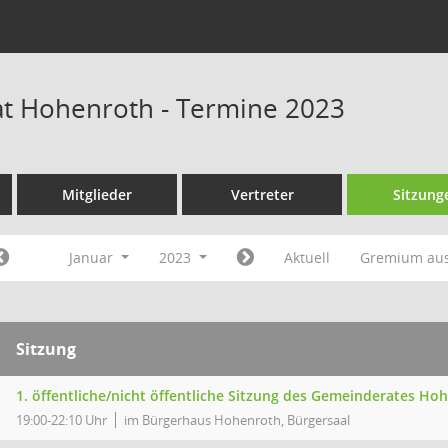
t Hohenroth - Termine 2023
Mitglieder
Vertreter
Sitzung
Januar
2023
Aktuell
Gremium au
Sitzung
1. öffentliche/nicht öffentliche Sitzung des Gemeinderates Ho
19:00-22:10 Uhr
im Bürgerhaus Hohenroth, Bürgersaal