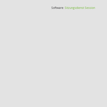
(Wird in
Software:
Sitzungsdienst
Session