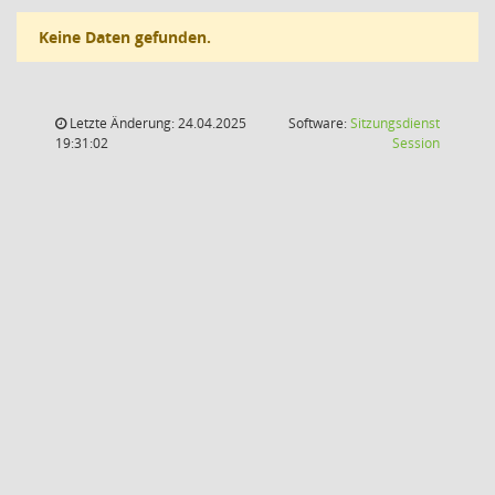
Keine Daten gefunden.
Letzte Änderung: 24.04.2025
Software:
Sitzungsdienst
(Wird in
19:31:02
Session