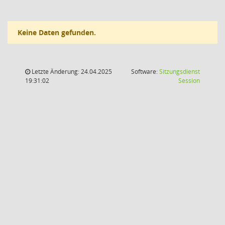
Keine Daten gefunden.
Letzte Änderung: 24.04.2025
Software:
Sitzungsdienst
(Wird in
19:31:02
Session