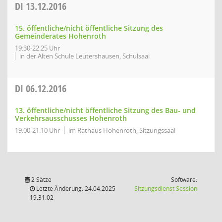
DI
13.12.2016
15. öffentliche/nicht öffentliche Sitzung des
Gemeinderates Hohenroth
19:30-22:25 Uhr
in der Alten Schule Leutershausen, Schulsaal
DI
06.12.2016
13. öffentliche/nicht öffentliche Sitzung des Bau- und
Verkehrsausschusses Hohenroth
19:00-21:10 Uhr
im Rathaus Hohenroth, Sitzungssaal
2 Sätze
Software:
(Wird in
Letzte Änderung: 24.04.2025
Sitzungsdienst
Session
19:31:02