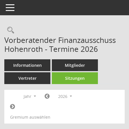
Toggle navigation
Rechercheauswahl
Vorberatender Finanzausschuss
Hohenroth - Termine 2026
Informationen
Mitglieder
Vertreter
Sitzungen
Jahr
2026
Gremium auswählen