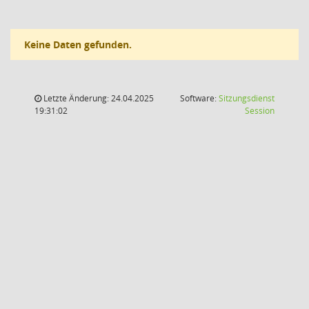
Keine Daten gefunden.
Letzte Änderung: 24.04.2025
Software:
Sitzungsdienst
(Wird in
19:31:02
Session