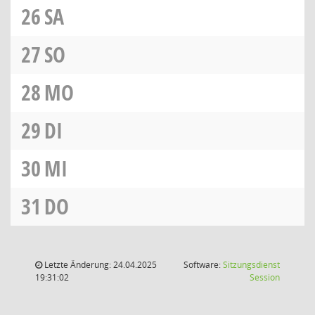
26
SA
27
SO
28
MO
29
DI
30
MI
31
DO
Letzte Änderung: 24.04.2025
Software:
Sitzungsdienst
(Wird in
19:31:02
Session