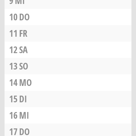
9
MI
10
DO
11
FR
12
SA
13
SO
14
MO
15
DI
16
MI
17
DO