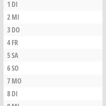
1
DI
2
MI
3
DO
4
FR
5
SA
6
SO
7
MO
8
DI