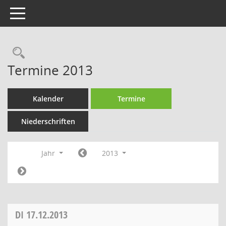
Toggle navigation
Rechercheauswahl
Termine 2013
Kalender
Termine
Niederschriften
Jahr
2013
DI
17.12.2013