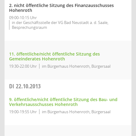
2. nicht öffentliche Sitzung des Finanzausschusses
Hohenroth
09:00-10:15 Uhr
in der Geschäftsstelle der VG Bad Neustadt a. d. Saale,
Besprechungsraum
11. öffentliche/nicht öffentliche Sitzung des
Gemeinderates Hohenroth
19:30-22:00 Uhr
im Bürgerhaus Hohenroth, Bürgersaal
DI
22.10.2013
9. öffentliche/nicht öffentliche Sitzung des Bau- und
Verkehrsausschusses Hohenroth
19:00-19:55 Uhr
im Bürgerhaus Hohenroth, Bürgersaal