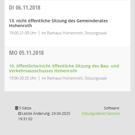
DI
06.11.2018
13. nicht öffentliche Sitzung des Gemeinderates
Hohenroth
19:00-21:00 Uhr
im Rathaus Hohenroth, Sitzungssaal
MO
05.11.2018
10. öffentliche/nicht öffentliche Sitzung des Bau- und
Verkehrsausschusses Hohenroth
19:00-20:25 Uhr
im Rathaus Hohenroth, Sitzungssaal
5 Sätze
Software:
(Wird in
Letzte Änderung: 24.04.2025
Sitzungsdienst
Session
19:31:02