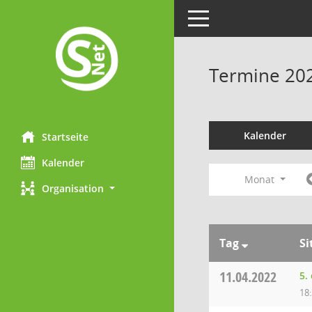
Toggle navigation
Termine 20
Kalender
Startseite
Kalender
Monat
Organisation
Tag
Si
11.04.2022
5.
18