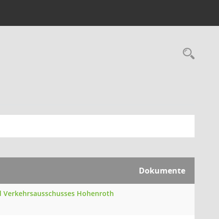
Rec
Dokumente
und Verkehrsausschusses Hohenroth