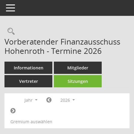
Toggle navigation
Rechercheauswahl
Vorberatender Finanzausschuss
Hohenroth - Termine 2026
Informationen
Mitglieder
Vertreter
Sitzungen
Jahr
2026
Gremium auswählen