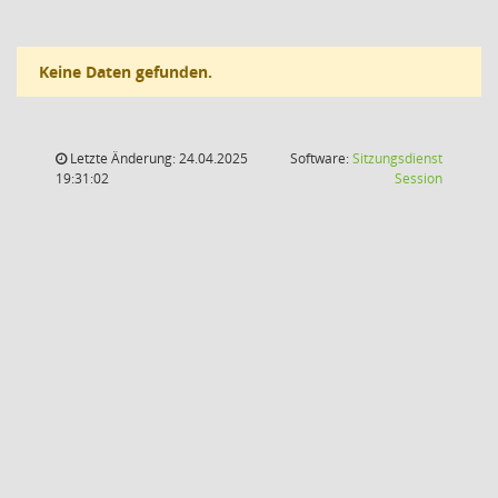
Keine Daten gefunden.
Letzte Änderung: 24.04.2025
Software:
Sitzungsdienst
(Wird in
19:31:02
Session