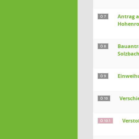
Antrag a
Ö 7
Hohenrot
Bauantr
Ö 8
Solzbac
Einweih
Ö 9
Verschie
Ö 10
Versto
Ö 10.1