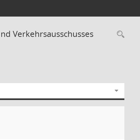
- und Verkehrsausschusses
Rec