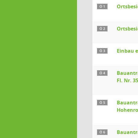
Ortsbes
Ö 1
Ortsbes
Ö 2
Einbau e
Ö 3
Bauantr
Ö 4
Fl. Nr. 
Bauantr
Ö 5
Hohenro
Bauantr
Ö 6